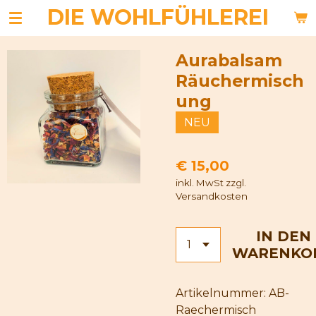
DIE WOHLFÜHLEREI
Zum
Hauptinhalt
springen
Aurabalsam
Räuchermisch
ung
NEU
€ 15,00
inkl. MwSt zzgl.
Versandkosten
IN DEN
WARENKO
Artikelnummer:
AB-
Raechermisch