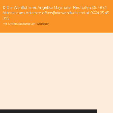
© Die Wohlfühlerei, Angelika Mayrhofer Neuhofen 36, 4864
Attersee am Attersee office@diewohlfuehlerei.at 0664 25 45
095
Mit Unterstützung von
Webador