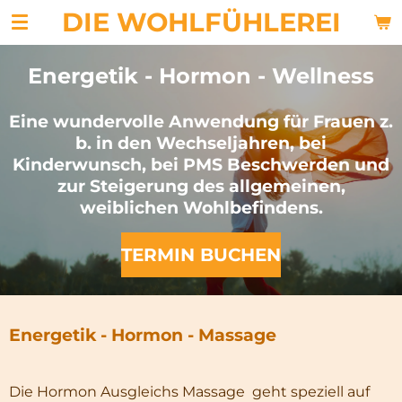
DIE WOHLFÜHLEREI
Zum
Hauptinhalt
springen
Energetik - Hormon - Wellness
Eine wundervolle Anwendung für Frauen z.
b. in den Wechseljahren, bei
Kinderwunsch, bei PMS Beschwerden und
zur Steigerung des allgemeinen,
weiblichen Wohlbefindens.
TERMIN BUCHEN
Energetik - Hormon - Massage
Die Hormon Ausgleichs Massage geht speziell auf