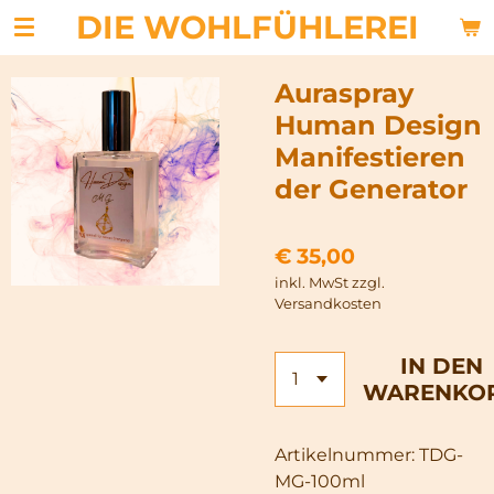
DIE WOHLFÜHLEREI
Zum
Hauptinhalt
springen
Auraspray
Human Design
Manifestieren
der Generator
€ 35,00
inkl. MwSt zzgl.
Versandkosten
IN DEN
WARENKO
Artikelnummer:
TDG-
MG-100ml