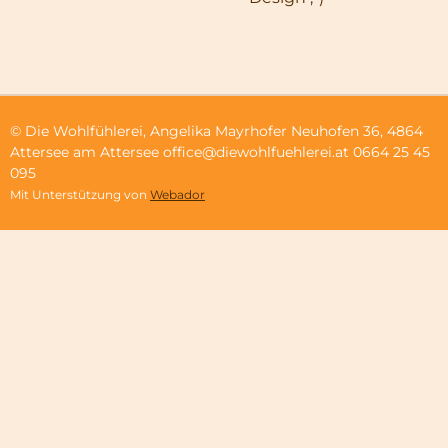
© Die Wohlfühlerei, Angelika Mayrhofer Neuhofen 36, 4864
Attersee am Attersee office@diewohlfuehlerei.at 0664 25 45
095
Mit Unterstützung von
Webador