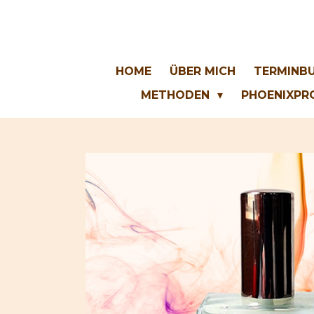
Zum
Hauptinhalt
springen
HOME
ÜBER MICH
TERMINB
METHODEN
PHOENIXPR