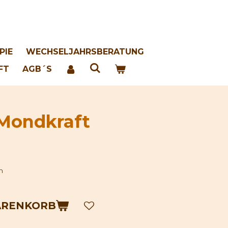
i
PIE
WECHSELJAHRSBERATUNG
FT
AGB´S
Mondkraft
n
ARENKORB