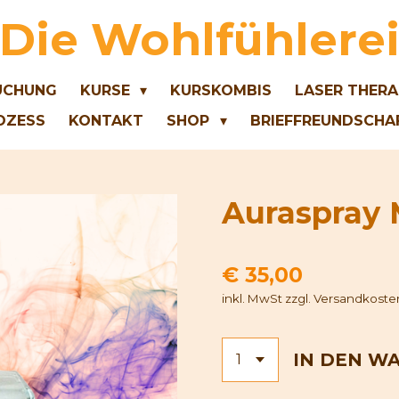
Die Wohlfühlere
UCHUNG
KURSE
KURSKOMBIS
LASER THERA
OZESS
KONTAKT
SHOP
BRIEFFREUNDSCHA
Auraspray 
€ 35,00
inkl. MwSt zzgl. Versandkoste
IN DEN W