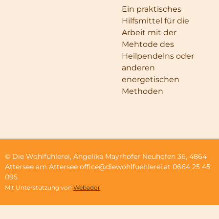
Ein praktisches
Hilfsmittel für die
Arbeit mit der
Mehtode des
Heilpendelns oder
anderen
energetischen
Methoden
© Die Wohlfühlerei, Angelika Mayrhofer Neuhofen 36, 4864
Attersee am Attersee office@diewohlfuehlerei.at 0664 25 45
095
Mit Unterstützung von
Webador